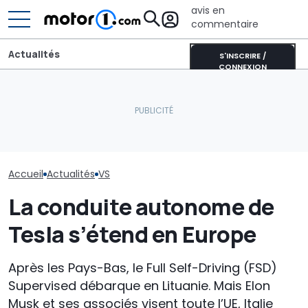
avis en
commentaire
Actualités
S'INSCRIRE /
CONNEXION
Aston Martin contrainte
Ferrari 849 Te
BYD Dolphin G, l'intérieur
de vendre la majeure
Audi Nuvolari, 
du nouveau crossover
partie de son nom pour
face des supe
hybride
survivre
prodigieuses
Accueil
Actualités
VS
La conduite autonome de
Tesla s’étend en Europe
Après les Pays-Bas, le Full Self-Driving (FSD)
Supervised débarque en Lituanie. Mais Elon
Musk et ses associés visent toute l’UE, Italie