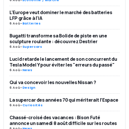
L'Europe veut dominer le marché des batteries
LFP grâce à l'IA
6 Aoû
-
Batteries
Bugatti transforme sa Bolide de piste en une
sculpture roulante : découvrez Destrier
6 Aoû
-
Supercars
Lucid retarde le lancement de son concurrent du
Tesla Model Y pour éviter les "erreurs du passé"
6 Aoû
-
News
Qui va concevoir les nouvelles Nissan ?
6 Aoû
-
Design
La supercar des années 70 qui mériterait l’Espace
6 Aoû
-
Curiosités
Chassé-croisé des vacances : Bison Futé
annonce un samedi 8 août difficile sur les routes
6 Aoû
-
News