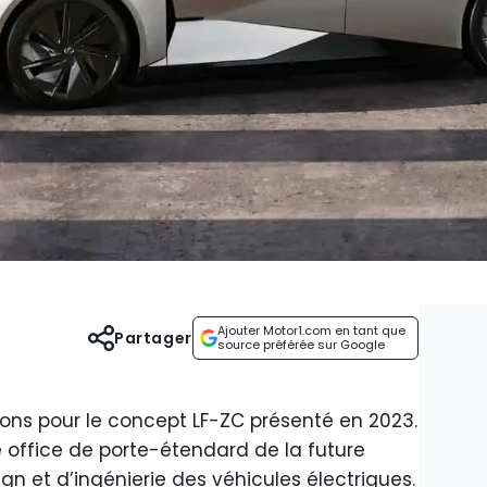
Ajouter Motor1.com en tant que
Partager
source préférée sur Google
ons pour le concept LF-ZC présenté en 2023.
re office de porte-étendard de la future
gn et d’ingénierie des véhicules électriques.