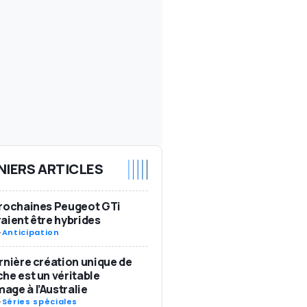
NIERS ARTICLES
rochaines Peugeot GTi
aient être hybrides
-
Anticipation
rnière création unique de
he est un véritable
ge à l’Australie
-
Séries spéciales