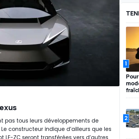
TEN
1
Pour
mode
fraî
Lexus
2
t pas tous leurs développements de
. Le constructeur indique d’ailleurs que les
t LF-ZC seront transférées vers d’autres