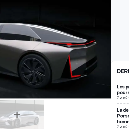
DER
Les p
pourr
7 Aoû
La de
Porsc
homma
7 Aoû