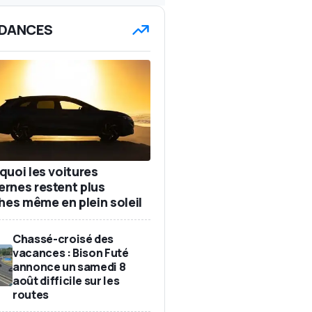
DANCES
quoi les voitures
rnes restent plus
ches même en plein soleil
Chassé-croisé des
vacances : Bison Futé
annonce un samedi 8
août difficile sur les
routes