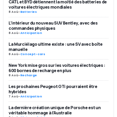
CATL et BYD détiennent la moitié des batteries de
voitures électriques mondiales
8 Aoû
-
Batteries
L’intérieur du nouveau SUV Bentley, avec des
commandes physiques
8 Aoû
-
Anticipation
La Murciélago ultime existe : une SV avec boîte
manuelle
8 Aoû
-
Concept-cars
New York mise gros sur les voitures électriques :
600 bornes de recharge en plus
8 Aoû
-
Recharge
Les prochaines Peugeot GTi pourraient être
hybrides
7 Aoû
-
Anticipation
La dernière création unique de Porsche est un
véritable hommage à l’Australie