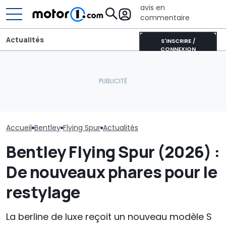
avis en
commentaire
Actualités
S'INSCRIRE /
CONNEXION
L’intérieur du nouveau
Une nouvelle version du
Bentley célèbr
SUV Bentley, avec des
Purosangue aperçue à
ans à Crewe a
commandes physiques
Maranello
Continental G
Accueil
Bentley
Flying Spur
Actualités
Bentley Flying Spur (2026) :
De nouveaux phares pour le
restylage
La berline de luxe reçoit un nouveau modèle S