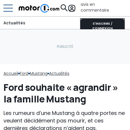
avis en
commentaire
Actualités
S'INSCRIRE /
CONNEXION
Ford Ranger « Holly Green
Ce nouveau p
» : une nouvelle série
Plus de la moitié des
esthétique pou
spéciale pour le pick-up
nouvelles voitures
Bronco fait la 
américain
viennent de Chine
au magenta
Accueil
Ford
Mustang
Actualités
Ford souhaite « agrandir »
la famille Mustang
Les rumeurs d’une Mustang à quatre portes ne
veulent décidément pas mourir, et ces
dernières déclarations n’aident pas.