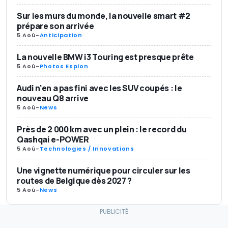
Sur les murs du monde, la nouvelle smart #2
prépare son arrivée
5 Aoû
-
Anticipation
La nouvelle BMW i3 Touring est presque prête
5 Aoû
-
Photos Espion
Audi n'en a pas fini avec les SUV coupés : le
nouveau Q8 arrive
5 Aoû
-
News
Près de 2 000 km avec un plein : le record du
Qashqai e-POWER
5 Aoû
-
Technologies / Innovations
Une vignette numérique pour circuler sur les
routes de Belgique dès 2027 ?
5 Aoû
-
News