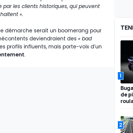
 par les clients historiques, qui peuvent
haitent ».
TEN
elle démarche serait un boomerang pour
s mécontents deviendraient des
« bad
es profils influents, mais porte-voix d’un
entement
.
1
Buga
de p
roul
2