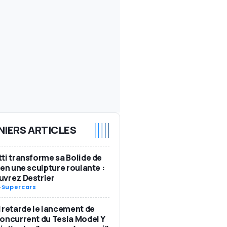
NIERS ARTICLES
ti transforme sa Bolide de
 en une sculpture roulante :
vrez Destrier
-
Supercars
 retarde le lancement de
oncurrent du Tesla Model Y