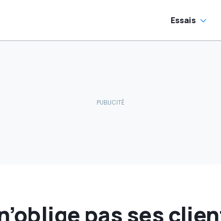
couvrez Destrier
années
Essais
 n’oblige pas ses clie