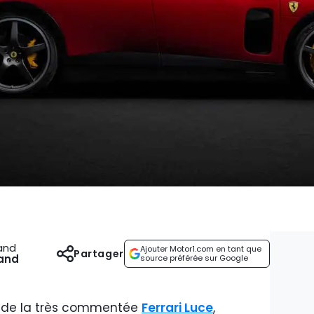
and
Ajouter Motor1.com en tant que
Partager
and
source préférée sur Google
n de la très commentée
Ferrari Luce
,