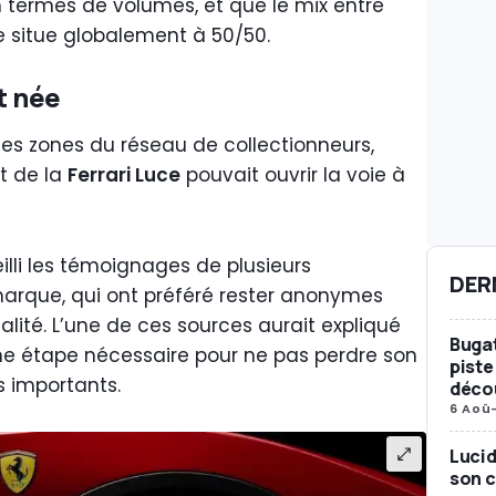
n termes de volumes, et que le mix entre
e situe globalement à 50/50.
t née
es zones du réseau de collectionneurs,
at de la
Ferrari Luce
pouvait ouvrir la voie à
li les témoignages de plusieurs
DER
 marque, qui ont préféré rester anonymes
alité. L’une de ces sources aurait expliqué
Bugat
une étape nécessaire pour ne pas perdre son
piste
us importants.
décou
6 Aoû
Lucid
son c