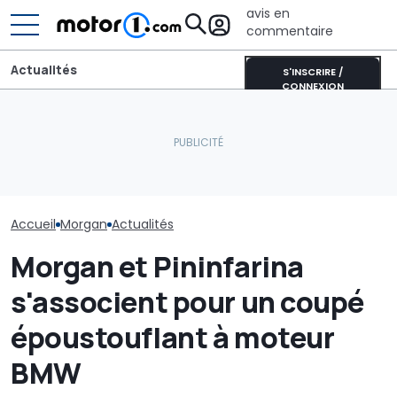
avis en
commentaire
Actualités
S'INSCRIRE /
CONNEXION
Lucid retarde le
Chassé-crois
lancement de son
Une nouvelle version du
vacances : Bis
concurrent du Tesla
Purosangue aperçue à
annonce un s
Model Y pour éviter les
Maranello
août difficile s
"erreurs du passé"
routes
Accueil
Morgan
Actualités
Morgan et Pininfarina
s'associent pour un coupé
époustouflant à moteur
BMW