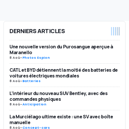
DERNIERS ARTICLES
Une nouvelle version du Purosangue aperçue à
Maranello
8 Aoû
-
Photos Espion
CATL et BYD détiennent la moitié des batteries de
voitures électriques mondiales
8 Aoû
-
Batteries
L’intérieur du nouveau SUV Bentley, avec des
commandes physiques
8 Aoû
-
Anticipation
La Murciélago ultime existe : une SV avec boîte
manuelle
8 Aoû
-
Concept-cars