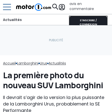
avis en
commentaire
Actualités
S'INSCRIRE /
CONNEXION
Aston Martin contrainte
Lamborghini arrive sur
de vendre la majeure
Apple Vision Pro avec une
partie de son nom pour
La supercar d
application immersive
survivre
70 qui mériter
Accueil
Lamborghini
Urus
Actualités
La première photo du
nouveau SUV Lamborghini
Il devrait s’agir de la version la plus puissante
de la Lamborghini Urus, probablement la SE
Performante