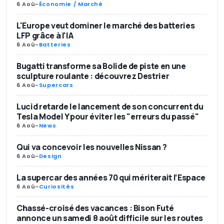
6 Aoû
-
Économie / Marché
L'Europe veut dominer le marché des batteries
LFP grâce à l'IA
6 Aoû
-
Batteries
Bugatti transforme sa Bolide de piste en une
sculpture roulante : découvrez Destrier
6 Aoû
-
Supercars
Lucid retarde le lancement de son concurrent du
Tesla Model Y pour éviter les "erreurs du passé"
6 Aoû
-
News
Qui va concevoir les nouvelles Nissan ?
6 Aoû
-
Design
La supercar des années 70 qui mériterait l’Espace
6 Aoû
-
Curiosités
Chassé-croisé des vacances : Bison Futé
annonce un samedi 8 août difficile sur les routes