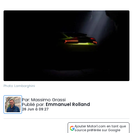
Photo:
Lamborghini
Par
: Massimo Grassi
Publié par
:
Emmanuel Rolland
26 Jun
à
09:27
Ajouter Motor1.com en tant que
source préférée sur Google