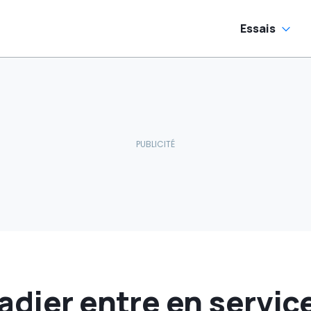
ncurrentielle
sparaisse »
Essais
adier entre en servic