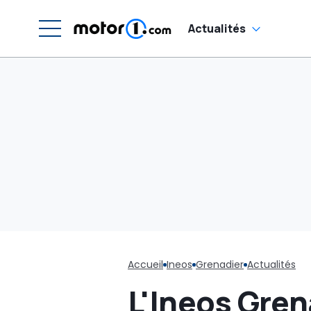
co
di
Actualités
Accueil
Ineos
Grenadier
Actualités
L'Ineos Gren