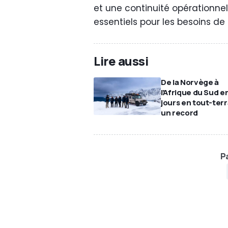
et une continuité opérationnel
essentiels pour les besoins d
Lire aussi
De la Norvège à
l’Afrique du Sud e
jours en tout-terr
un record
Pa