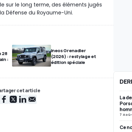
le sur le long terme, des éléments jugés
e la Défense du Royaume-Uni.
Ineos Grenadier
n 28
(2026) : restylage et
ain :
édition spéciale
DER
rtager cet article
La de
Porsc
homma
7 Aoû
Ce n