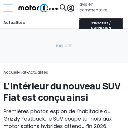
avis en
commentaire
Actualités
S'INSCRIRE /
CONNEXION
Un nouveau dieselgate ?
Aston Martin contrainte
Fiat relance St
Londres poursuit
de vendre la majeure
voici les marq
plusieurs constructeurs
partie de son nom pour
devraient con
automobiles en justice
survivre
croissance en
Accueil
Fiat
Actualités
L'intérieur du nouveau SUV
Fiat est conçu ainsi
Premières photos espion de l'habitacle du
Grizzly Fastback, le SUV coupé turinois aux
motorisations hybrides attendu fin 2026.