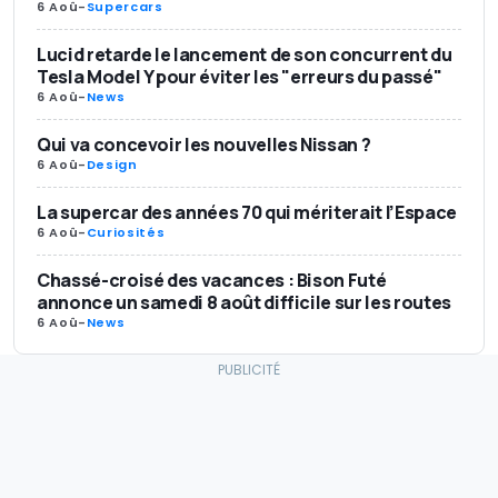
6 Aoû
-
Supercars
Lucid retarde le lancement de son concurrent du
Tesla Model Y pour éviter les "erreurs du passé"
6 Aoû
-
News
Qui va concevoir les nouvelles Nissan ?
6 Aoû
-
Design
La supercar des années 70 qui mériterait l’Espace
6 Aoû
-
Curiosités
Chassé-croisé des vacances : Bison Futé
annonce un samedi 8 août difficile sur les routes
6 Aoû
-
News