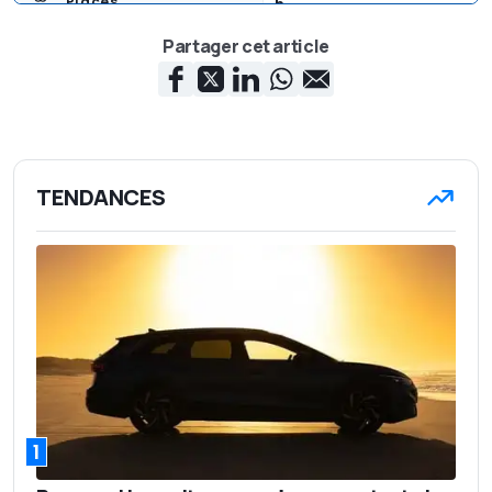
5
Places
Partager cet article
Urbaine : 13,3 l/100 /
Extra-urbaine : 6,7 l/100
Economie de carburant
/ Mixte : 9,1 l/100
2016
En vente
56'050 €
Prix de base
TENDANCES
63'890 €
Prix de la version testée
1