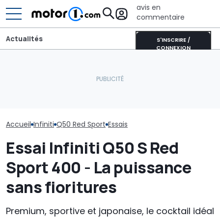
avis en
commentaire
Actualités
S'INSCRIRE /
CONNEXION
Infiniti prévoi
Les prochaines Peugeot
voitures de "
La nouvelle Nissan Skyline
GTi pourraient être
performances"
arrive plus tôt que prévu
hybrides
avec les BMW 
Accueil
Infiniti
Q50 Red Sport
Essais
Essai Infiniti Q50 S Red
Sport 400 - La puissance
sans fioritures
Premium, sportive et japonaise, le cocktail idéal