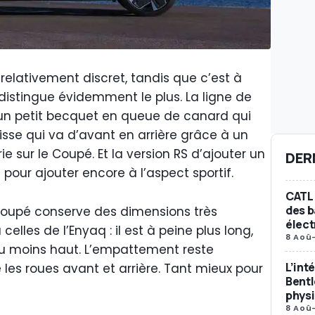
 relativement discret, tandis que c’est à
 distingue évidemment le plus. La ligne de
r un petit becquet en queue de canard qui
 lisse qui va d’avant en arrière grâce à un
ie sur le Coupé. Et la version RS d’ajouter un
DER
re pour ajouter encore à l’aspect sportif.
CATL 
des b
 Coupé conserve des dimensions très
élect
elles de l’Enyaq : il est à peine plus long,
8 Aoû
peu moins haut. L’empattement reste
L’int
 les roues avant et arrière. Tant mieux pour
Bent
phys
8 Aoû