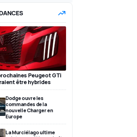
DANCES
prochaines Peugeot GTi
raient être hybrides
Dodge ouvre les
commandes de la
nouvelle Charger en
Europe
La Murciélago ultime