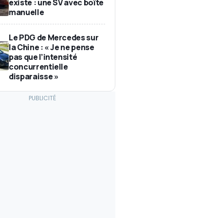
existe : une SV avec boîte
manuelle
Le PDG de Mercedes sur
la Chine : « Je ne pense
pas que l’intensité
concurrentielle
disparaisse »