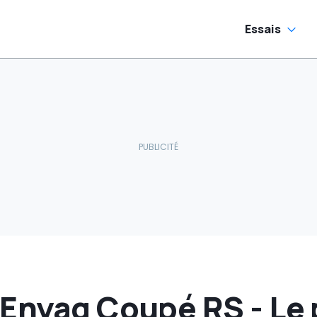
ectriques
jour)
ondiales
Essais
 Enyaq Coupé RS - Le 