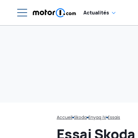
él
m
Actualités
Accueil
Skoda
Enyaq iV
Essais
Essai Skoda