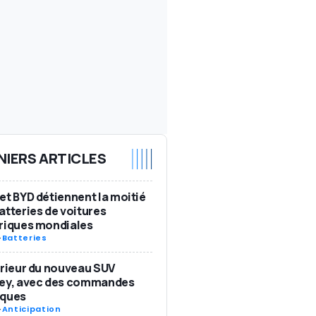
NIERS ARTICLES
et BYD détiennent la moitié
atteries de voitures
riques mondiales
-
Batteries
érieur du nouveau SUV
ley, avec des commandes
iques
-
Anticipation