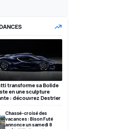
DANCES
tti transforme sa Bolide
iste en une sculpture
ante : découvrez Destrier
Chassé-croisé des
vacances : Bison Futé
annonce un samedi 8