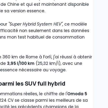
 de Chine et qui est maintenant disponible
e sa version essence.
 pour
"Super Hybrid System HEV",
ce modèle
fficacité non seulement dans les données
dans mon test habituel de consommation
n 360 km de Rome à Forlì, j'ai réussi à obtenir
 de
3,95 l/100 km
(25,32 km/l), avec une
l'essence nécessaire au voyage.
rmi les SUV full hybrid
ations réelles, le chiffre de l'
Omoda 5
 224 CV se classe parmi les meilleurs de sa
acité les précédents champions de la