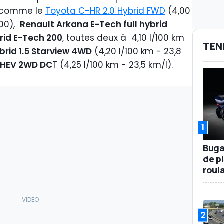
 comme le
Toyota C-HR 2.0 Hybrid FWD
(4,00
,00),
Renault Arkana E-Tech full hybrid
brid E-Tech 200
, toutes deux à 4,10 l/100 km
TEN
brid 1.5 Starview 4WD
(4,20 l/100 km - 23,8
I HEV 2WD DC
T (4,25 l/100 km - 23,5 km/l).
1
Buga
de p
roul
2