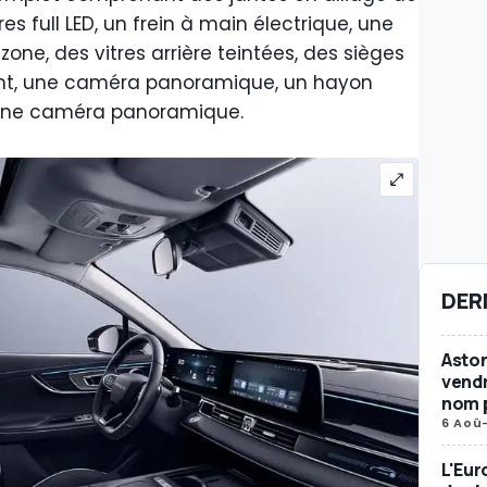
res full LED, un frein à main électrique, une
one, des vitres arrière teintées, des sièges
ent, une caméra panoramique, un hayon
t une caméra panoramique.
DER
Aston
vendr
nom p
6 Aoû
L'Eur