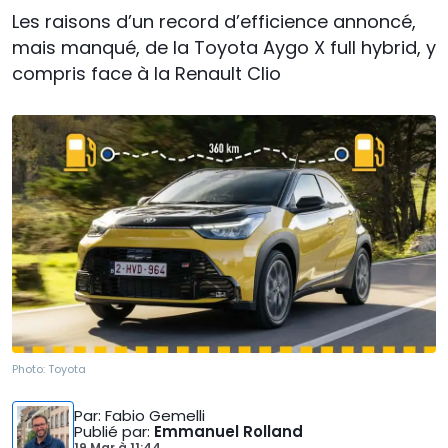
Les raisons d’un record d’efficience annoncé,
mais manqué, de la Toyota Aygo X full hybrid, y
compris face à la Renault Clio
Photo:
Toyota
Par
: Fabio Gemelli
Publié par
:
Emmanuel Rolland
19 Mar
à
11:44