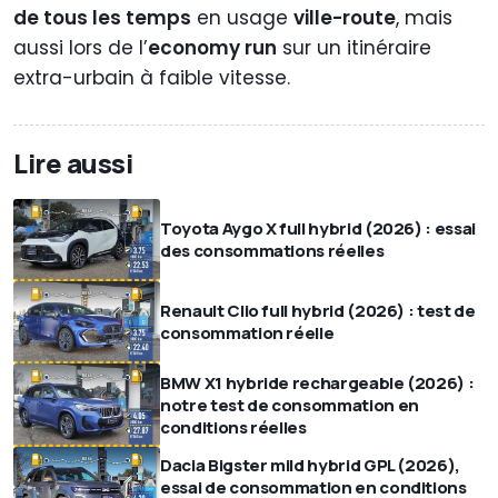
Suzuki
3,70
4,1
5,7 l/100 km
3,2 l/1
de tous les temps
en usage
ville-route
, mais
Swace
l/100 km
l/100
km
aussi lors de l’
economy run
sur un itinéraire
Hybrid 1.8
km
extra-urbain à faible vitesse.
2WD
Top(2021)
Mazda2
3,70
3,8
5,4 l/100 km
3,0 l/1
Lire aussi
Full
l/100 km
l/100
km
Hybrid 1.5
km
VVT 116 ch
Toyota Aygo X full hybrid (2026) : essai
Select
des consommations réelles
Toyota
3,70
4,9
5,9 l/100 km
3,3 l/1
Yaris
l/100 km
l/100
km
Renault Clio full hybrid (2026) : test de
Cross 1.5
km
consommation réelle
Hybrid 130
FWD GR
BMW X1 hybride rechargeable (2026) :
Sport
notre test de consommation en
conditions réelles
Renault
3,75
4,7
5,1 l/100 km
3,4 l/1
Dacia Bigster mild hybrid GPL (2026),
Clio
l/100 km
l/100
km
essai de consommation en conditions
esprit
km