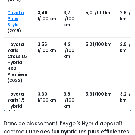
Toyota
3,46
3,7
5,0 l/100 km
2,6 l/1
Prius
l/100 km
l/100
km
Style
km
(2016)
Toyota
3,55
4,2
5,2 l/100 km
2,9 l/1
Yaris
l/100 km
l/100
km
Cross 1.5
km
Hybrid
4X2
Premiere
(2022)
Toyota
3,60
3,8
5,3 l/100 km
3,2 l/1
Yaris 1.5
l/100 km
l/100
km
Hybrid
km
4x2
Lounge
Dans ce classement, l’Aygo X Hybrid apparaît
(2020)
comme
l’une des full hybrid les plus efficientes