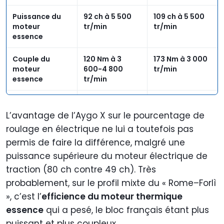
Puissance du
92 ch à 5 500
109 ch à 5 500
moteur
tr/min
tr/min
essence
Couple du
120 Nm à 3
173 Nm à 3 000
moteur
600-4 800
tr/min
essence
tr/min
Poids à vide
1 100 kg
1 271 kg
(DIN sans
L’avantage de l’Aygo X sur le pourcentage de
conducteur)
roulage en électrique ne lui a toutefois pas
permis de faire la différence, malgré une
puissance supérieure du moteur électrique de
traction (80 ch contre 49 ch). Très
probablement, sur le profil mixte du « Rome–Forlì
», c’est l’
efficience du moteur thermique
essence
qui a pesé, le bloc français étant plus
puissant et plus coupleux.