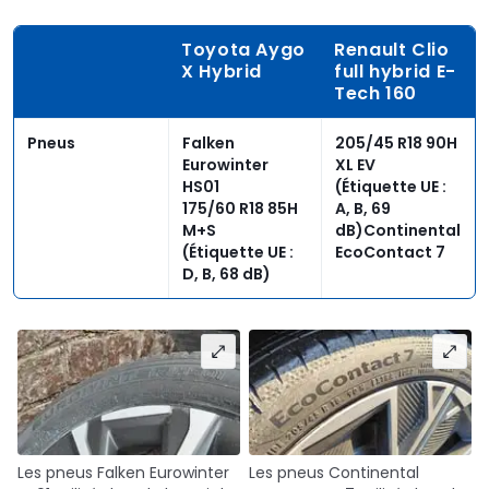
Toyota Aygo
Renault Clio
X Hybrid
full hybrid E-
Tech 160
Pneus
Falken
205/45 R18 90H
Eurowinter
XL EV
HS01
(Étiquette UE :
175/60 R18 85H
A, B, 69
M+S
dB)Continental
(Étiquette UE :
EcoContact 7
D, B, 68 dB)
Les pneus Falken Eurowinter
Les pneus Continental