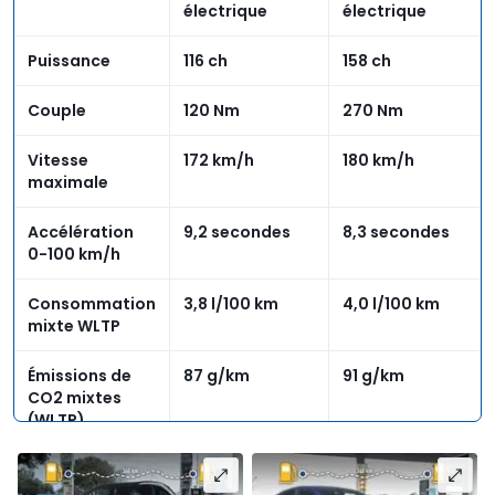
électrique
électrique
Puissance
116 ch
158 ch
Couple
120 Nm
270 Nm
Vitesse
172 km/h
180 km/h
maximale
Accélération
9,2 secondes
8,3 secondes
0-100 km/h
Consommation
3,8 l/100 km
4,0 l/100 km
mixte WLTP
Émissions de
87 g/km
91 g/km
CO2 mixtes
(WLTP)