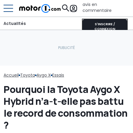
avis en
commentaire
Actualités
S'INSCRIRE /
CONNEXION
La Toyota Corolla
Aston Martin contrainte
électrique se rapproche.
de vendre la majeure
La Toyota GR 
Voici pourquoi elle
partie de son nom pour
deviendra enc
représente un tournant
survivre
extrême
majeur
Accueil
Toyota
Aygo X
Essais
Pourquoi la Toyota Aygo X
Hybrid n’a-t-elle pas battu
le record de consommation
?