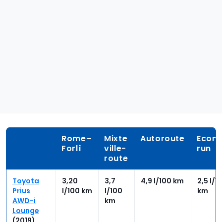
Rome–
Mixte
Autoroute
Econ
Forlì
ville-
run
route
Toyota
3,20
3,7
4,9 l/100 km
2,5 l/1
Prius
l/100 km
l/100
km
AWD-i
km
Lounge
(2019)