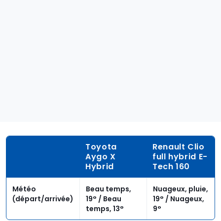
Toyota
Renault Clio
Aygo X
full hybrid E-
Hybrid
Tech 160
Météo
Beau temps,
Nuageux, pluie,
(départ/arrivée)
19° / Beau
19° / Nuageux,
temps, 13°
9°