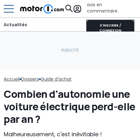
avis en
commentaire
Actualités
S'INSCRIRE /
CONNEXION
New York mise gros sur
Mercedes CLA Shooting
les voitures électriques :
Les voitures
Brake : autonomie,
600 bornes de recharge
automatiques
batterie et prix
en plus
chères de 202
Accueil
Dossiers
Guide d'achat
Combien d'autonomie une
voiture électrique perd-elle
par an ?
Malheureusement, c'est inévitable !