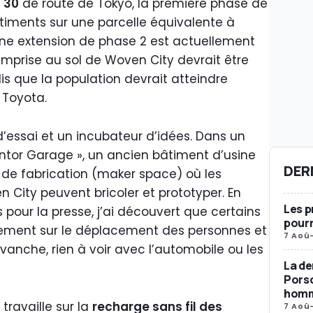
h 30
de route de Tokyo, la première phase de
bâtiments sur une parcelle équivalente à
ne extension de phase 2 est actuellement
’emprise au sol de Woven City devrait être
dis que la population devrait atteindre
n Toyota.
n d’essai et un incubateur d’idées. Dans un
ventor Garage », un ancien bâtiment d’usine
DER
de fabrication (maker space) où les
 City peuvent bricoler et prototyper. En
Les p
 pour la presse, j’ai découvert que certains
pourr
iquement sur le déplacement des personnes et
7 Aoû
evanche, rien à voir avec l’automobile ou les
La de
Porsc
homma
ravaille sur la
recharge sans fil des
7 Aoû