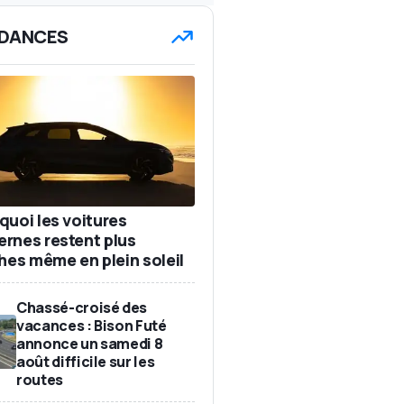
DANCES
quoi les voitures
rnes restent plus
ches même en plein soleil
Chassé-croisé des
vacances : Bison Futé
annonce un samedi 8
août difficile sur les
routes