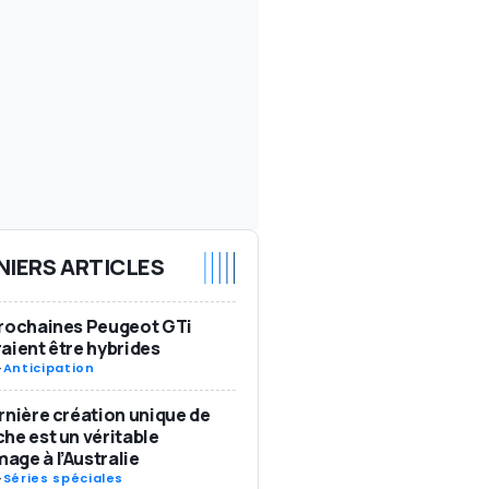
NIERS ARTICLES
rochaines Peugeot GTi
aient être hybrides
-
Anticipation
rnière création unique de
he est un véritable
ge à l’Australie
-
Séries spéciales