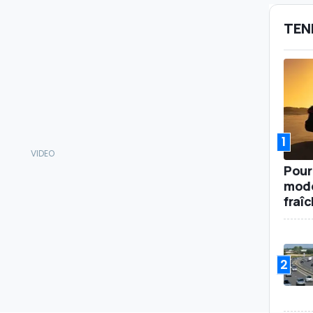
TEN
1
Pour
mode
fraî
2