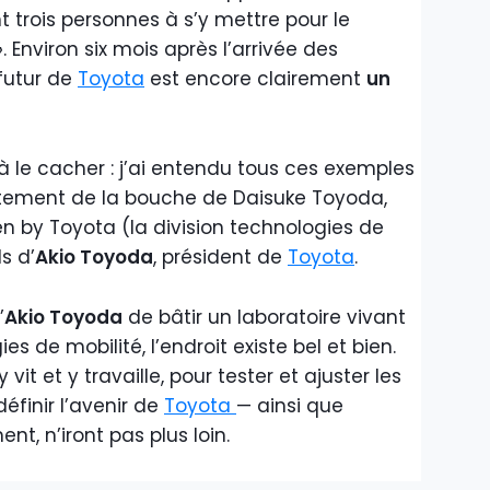
t trois personnes à s’y mettre pour le
»
. Environ six mois après l’arrivée des
 futur de
Toyota
est encore clairement
un
 à le cacher : j’ai entendu tous ces exemples
tement de la bouche de Daisuke Toyoda,
n by Toyota (la division technologies de
s d’
Akio Toyoda
, président de
Toyota
.
’
Akio Toyoda
de bâtir un laboratoire vivant
s de mobilité, l’endroit existe bel et bien.
it et y travaille, pour tester et ajuster les
éfinir l’avenir de
Toyota
— ainsi que
t, n’iront pas plus loin.