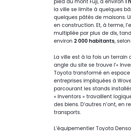
pied du mont Fuji, à environ
1 
la ville se limite à quelques 
quelques pâtés de maisons. U
en construction. Et, à terme, l
multipliée par plus de dix, tan
environ
2 000 habitants
, selo
La ville est à la fois un terrai
angle du site se trouve l’« In
Toyota transformé en espace 
entreprises impliquées à Woven
parcourant les stands installés
« Inventors » travaillent log
des biens. D’autres n’ont, en r
transports.
L’équipementier Toyota Denso t