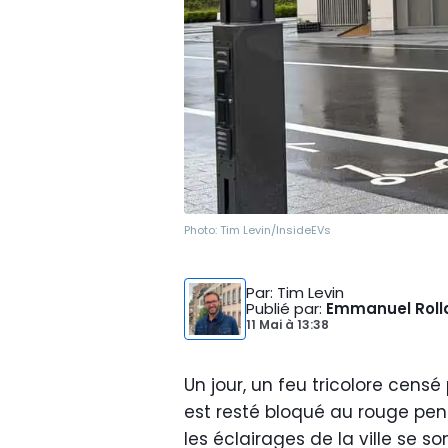
Photo:
Tim Levin/InsideEVs
Par
: Tim Levin
Publié par
:
Emmanuel Roll
11 Mai
à
13:38
Un jour, un feu tricolore cens
est resté bloqué au rouge pen
les éclairages de la ville se 