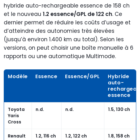
hybride auto-rechargeable essence de 158 ch
et le nouveau
1.2 essence/GPL de 122 ch
. Ce
dernier permet de réduire les coûts d’usage et
d’atteindre des autonomies très élevées
(jusqu’à environ 1.400 km au total). Selon les
versions, on peut choisir une boîte manuelle à 6
rapports ou une automatique Multimode.
Modèle
Essence
Essence/GPL
Hybride
auto-
rechargeab
essence
Toyota
n.d.
n.d.
1.5, 130 ch
Yaris
Cross
Renault
1.2, 116 ch
1.2, 122 ch
1.8, 158 ch