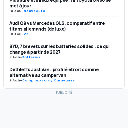
Plus sûre et mieux équipée : la Toyota GR86 se
met à jour
10 Aoû
-
Nouveauté
Audi Q9 vs Mercedes GLS, comparatif entre
titans allemands (de luxe)
10 Aoû
-
VS
BYD, 7 brevets sur les batteries solides : ce qui
change à partir de 2027
9 Aoû
-
Batteries
Dethleffs Just Van : profilé étroit comme
alternative au campervan
9 Aoû
-
Camping-cars / Caravanes