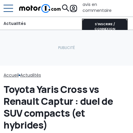
avis en
commentaire
Actualités
S'INSCRIRE /
CONNEXION
Pourquoi les voitures
modernes restent plus
Le SUV de BYD de 402 ch
Audi Q9 vs Me
fraîches même en plein
au look tout-terrain
comparatif en
soleil
arrive en Europe
allemands (de
Accueil
Actualités
Toyota Yaris Cross vs
Renault Captur : duel de
SUV compacts (et
hybrides)