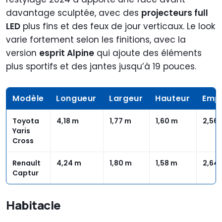
davantage sculptée, avec des
projecteurs full
LED
plus fins et des feux de jour verticaux. Le look
varie fortement selon les finitions, avec la
version
esprit Alpine
qui ajoute des éléments
plus sportifs et des jantes jusqu’à 19 pouces.
Modèle
Longueur
Largeur
Hauteur
Emp
Toyota
4,18 m
1,77 m
1,60 m
2,56
Yaris
Cross
Renault
4,24 m
1,80 m
1,58 m
2,64
Captur
Habitacle