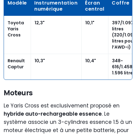
Modèle
Instrumentation
Écran
Coffre
numérique
central
Toyota
12,3"
10,1"
397/1.097
Yaris
litres
Cross
(320/1.097
litres pour
l’AWD-i)
Renault
10,3"
10,4"
348-
Captur
616/1.458-
1.596 litres
Moteurs
Le Yaris Cross est exclusivement proposé en
hybride auto-rechargeable essence
. Le
système associe un 3-cylindres essence 1.5 à un
moteur électrique et à une petite batterie, pour