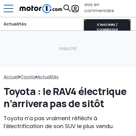
avis en
commentaire
Actualités
S'INSCRIRE /
CONNEXION
Toyota a supprimé les
Le Super Bee est de
La Toyota Coro
boutons du RAV4... et
retour : la nouvelle Dodge
électrique se 
pourrait maintenant les
Charger développe 600
Voici pourquoi 
réintroduire
chevaux
représente un
majeur
Accueil
Toyota
Actualités
Toyota : le RAV4 électrique
n’arrivera pas de sitôt
Toyota n’a pas vraiment réfléchi à
l’électrification de son SUV le plus vendu.