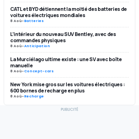
CATL et BYD détiennent la moitié des batteries de
voitures électriques mondiales
8 Aoû
-
Batteries
L’intérieur du nouveau SUV Bentley, avec des
commandes physiques
8 Aoû
-
Anticipation
La Murciélago ultime existe : une SV avec boîte
manuelle
8 Aoû
-
Concept-cars
New York mise gros sur les voitures électriques :
600 bornes de recharge en plus
8 Aoû
-
Recharge