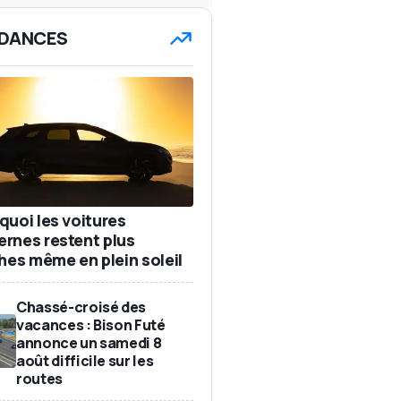
DANCES
quoi les voitures
rnes restent plus
ches même en plein soleil
Chassé-croisé des
vacances : Bison Futé
annonce un samedi 8
août difficile sur les
routes