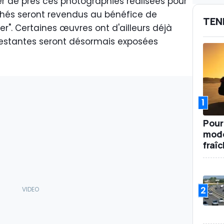
rer de près ces photographies réalisées pour
ichés seront revendus au bénéfice de
TEN
er". Certaines œuvres ont d'ailleurs déjà
restantes seront désormais exposées
1
Pour
mode
fraî
2