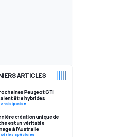
NIERS ARTICLES
rochaines Peugeot GTi
aient être hybrides
-
Anticipation
rnière création unique de
he est un véritable
ge à l’Australie
-
Séries spéciales