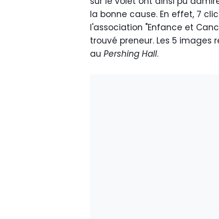
sur le volet ont ainsi pu admi
la bonne cause. En effet, 7 cl
l'association "Enfance et Canc
trouvé preneur. Les 5 images 
au
Pershing Hall
.