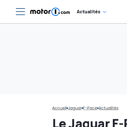
automobiles en
justice
Actualités
Accueil
Jaguar
F-Pace
Actualités
Le Jaguar F-