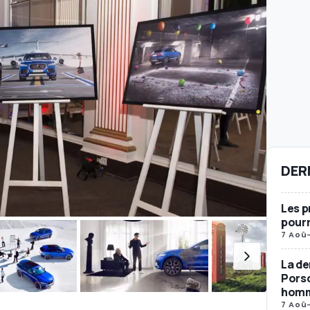
DER
Les p
pourr
7 Aoû
La de
Porsc
homma
7 Aoû