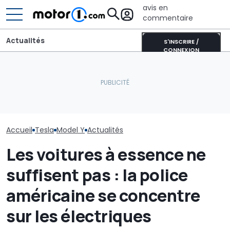
avis en
commentaire
Actualités
S'INSCRIRE /
CONNEXION
Quelles sont les
Dodge ouvre les
Pourquoi les v
décisions de la NHTSA
commandes de la
modernes rest
concernant les phares
nouvelle Charger en
fraîches même
Tesla de 2017 à 2023 ?
Europe
soleil
Accueil
Tesla
Model Y
Actualités
Les voitures à essence ne
suffisent pas : la police
américaine se concentre
sur les électriques