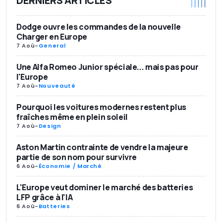
DERNIERS ARTICLES
Dodge ouvre les commandes de la nouvelle
Charger en Europe
7 Aoû
-
General
Une Alfa Romeo Junior spéciale... mais pas pour
l'Europe
7 Aoû
-
Nouveauté
Pourquoi les voitures modernes restent plus
fraîches même en plein soleil
7 Aoû
-
Design
Aston Martin contrainte de vendre la majeure
partie de son nom pour survivre
6 Aoû
-
Économie / Marché
L'Europe veut dominer le marché des batteries
LFP grâce à l'IA
6 Aoû
-
Batteries