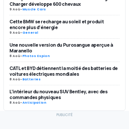
Charger développe 600 chevaux
9 Aoû
-
Muscle Cars
Cette BMW se recharge au soleil et produit
encore plus d’énergie
9 Aoû
-
General
Une nouvelle version du Purosangue aperçue à
Maranello
8 Aoû
-
Photos Espion
CATL et BYD détiennent la moitié des batteries de
voitures électriques mondiales
8 Aoû
-
Batteries
L’intérieur du nouveau SUV Bentley, avec des
commandes physiques
8 Aoû
-
Anticipation