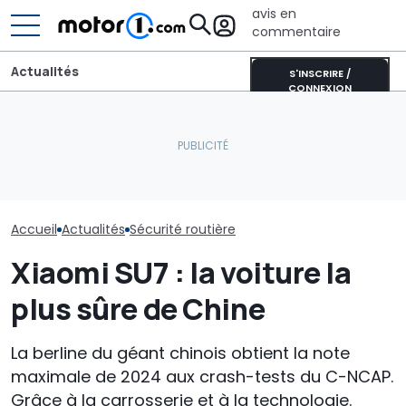
avis en
commentaire
Actualités
S'INSCRIRE /
CONNEXION
Quelles sont les
Dethleffs Just Van :
décisions de la NHTSA
profilé étroit comme
concernant les phares
alternative au
Les voitures le
Tesla de 2017 à 2023 ?
campervan
sûres de 2025
Accueil
Actualités
Sécurité routière
Xiaomi SU7 : la voiture la
plus sûre de Chine
La berline du géant chinois obtient la note
maximale de 2024 aux crash-tests du C-NCAP.
Grâce à la carrosserie et à la technologie.