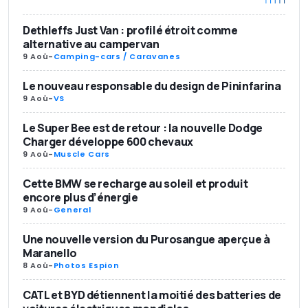
Dethleffs Just Van : profilé étroit comme
alternative au campervan
9 Aoû
-
Camping-cars / Caravanes
Le nouveau responsable du design de Pininfarina
9 Aoû
-
VS
Le Super Bee est de retour : la nouvelle Dodge
Charger développe 600 chevaux
9 Aoû
-
Muscle Cars
Cette BMW se recharge au soleil et produit
encore plus d’énergie
9 Aoû
-
General
Une nouvelle version du Purosangue aperçue à
Maranello
8 Aoû
-
Photos Espion
CATL et BYD détiennent la moitié des batteries de