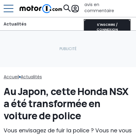
avis en
commentaire
Actualités
S'INSCRIRE /
CONNEXION
Dethleffs Just Van :
Honda fournir
Acura ne renonce pas
profilé étroit comme
nouvelles pièc
aux voitures sportives : «
alternative au
anciennes voi
Le SUV n'est pas tout »
campervan
commençant p
Accueil
Actualités
Au Japon, cette Honda NSX
a été transformée en
voiture de police
Vous envisagez de fuir la police ? Vous ne vous