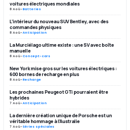
voitures électriques mondiales
8 Aoû
-
Batteries
L’intérieur du nouveau SUV Bentley, avec des
commandes physiques
8 Aoû
-
Anticipation
La Murciélago ultime existe : une SV avec boîte
manuelle
8 Aoû
-
Concept-cars
New York mise gros sur les voitures électriques :
600 bornes de recharge en plus
8 Aoû
-
Recharge
Les prochaines Peugeot GTi pourraient être
hybrides
7 Aoû
-
Anticipation
La dernière création unique de Porsche est un
véritable hommage à l’Australie
7 Aoû
-
Séries spéciales