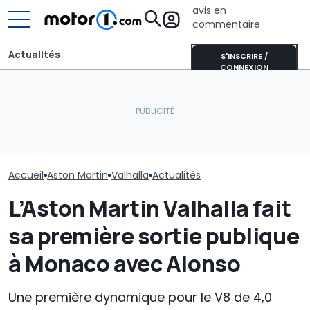
avis en
commentaire
Actualités
S'INSCRIRE /
CONNEXION
Un quart de siècle de
Une nouvelle version du
Aston Martin 
puissance V12 : Aston
Purosangue aperçue à
SUV V12 musclé
Martin Vanquish 25
Maranello
nouveau jeu Ca
Accueil
Aston Martin
Valhalla
Actualités
L’Aston Martin Valhalla fait
sa première sortie publique
à Monaco avec Alonso
Une première dynamique pour le V8 de 4,0