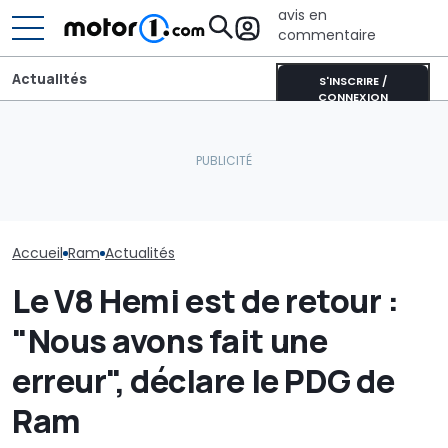
avis en
commentaire
Actualités
S'INSCRIRE /
CONNEXION
Un nouveau dieselgate ?
Aston Martin contrainte
Lucid retarde 
Londres poursuit
de vendre la majeure
lancement de
plusieurs constructeurs
partie de son nom pour
concurrent du
automobiles en justice
survivre
Model Y pour é
"erreurs du p
Accueil
Ram
Actualités
Le V8 Hemi est de retour :
"Nous avons fait une
erreur", déclare le PDG de
Ram