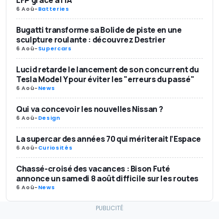
LFP grâce à l'IA
6 Aoû
-
Batteries
Bugatti transforme sa Bolide de piste en une
sculpture roulante : découvrez Destrier
6 Aoû
-
Supercars
Lucid retarde le lancement de son concurrent du
Tesla Model Y pour éviter les "erreurs du passé"
6 Aoû
-
News
Qui va concevoir les nouvelles Nissan ?
6 Aoû
-
Design
La supercar des années 70 qui mériterait l’Espace
6 Aoû
-
Curiosités
Chassé-croisé des vacances : Bison Futé
annonce un samedi 8 août difficile sur les routes
6 Aoû
-
News