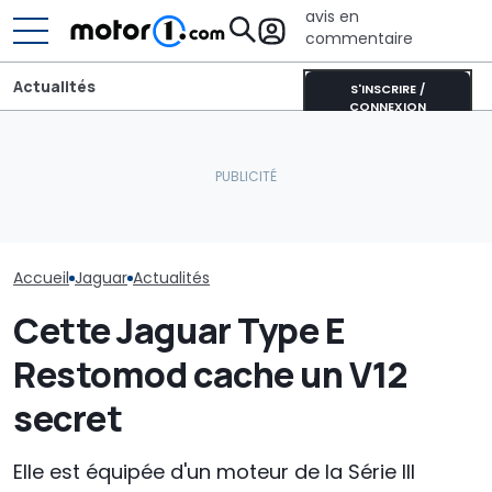
avis en
commentaire
Actualités
S'INSCRIRE /
CONNEXION
Un nouveau dieselgate ?
Londres poursuit
Les prochaines Peugeot
plusieurs constructeurs
GTi pourraient être
La Jaguar Type
automobiles en justice
hybrides
retour
Accueil
Jaguar
Actualités
Cette Jaguar Type E
Restomod cache un V12
secret
Elle est équipée d'un moteur de la Série III