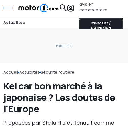
avis en
commentaire
Actualités
S'INSCRIRE /
CONNEXION
Quelles sont les
décisions de la NHTSA
Une nouvelle version du
concernant les phares
Purosangue aperçue à
Les voitures le
Tesla de 2017 à 2023 ?
Maranello
sûres de 2025
Accueil
Actualités
Sécurité routière
Kei car bon marché à la
japonaise ? Les doutes de
l'Europe
Proposées par Stellantis et Renault comme