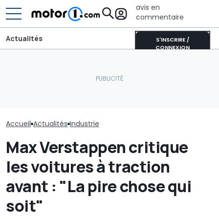
avis en
commentaire
Actualités
S'INSCRIRE /
CONNEXION
Les Philippines défient la
Les prochaines Peugeot
Thaïlande et la Chine sur
GTi pourraient être
Le robotaxi de
les voitures électriques
hybrides
il vraiment un
Accueil
Actualités
Industrie
Max Verstappen critique
les voitures à traction
avant : "La pire chose qui
soit"