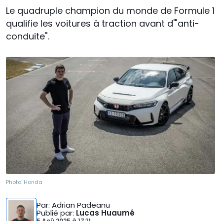
Le quadruple champion du monde de Formule 1
qualifie les voitures à traction avant d'"anti-
conduite".
Photo:
Honda
Par
: Adrian Padeanu
Publié par
:
Lucas Huaumé
5 Aoû 2025
à
17:11