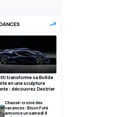
DANCES
tti transforme sa Bolide
iste en une sculpture
ante : découvrez Destrier
Chassé-croisé des
vacances : Bison Futé
annonce un samedi 8