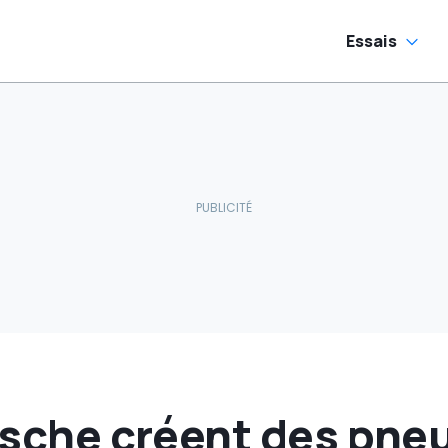
Essais
orsche créent des pne