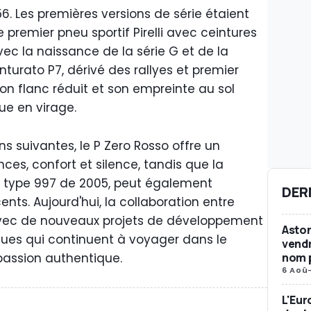
. Les premières versions de série étaient
 premier pneu sportif Pirelli avec ceintures
vec la naissance de la série G et de la
inturato P7, dérivé des rallyes et premier
son flanc réduit et son empreinte au sol
ue en virage.
ns suivantes, le P Zero Rosso offre un
ces, confort et silence, tandis que la
le type 997 de 2005, peut également
DER
ents. Aujourd'hui, la collaboration entre
t avec de nouveaux projets de développement
Aston
iques qui continuent à voyager dans le
vendr
nom p
passion authentique.
6 Aoû
L'Eur