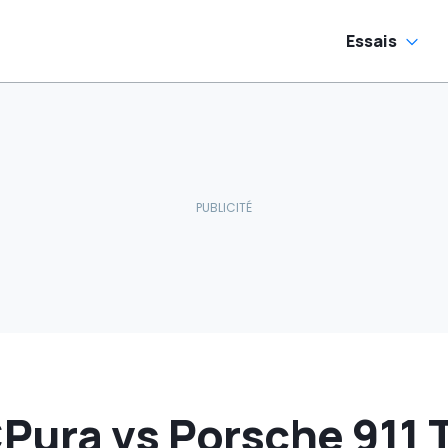
Essais
ura vs Porsche 911 T