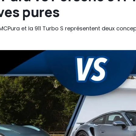
ves pures
 MCPura et la 911 Turbo S représentent deux concep