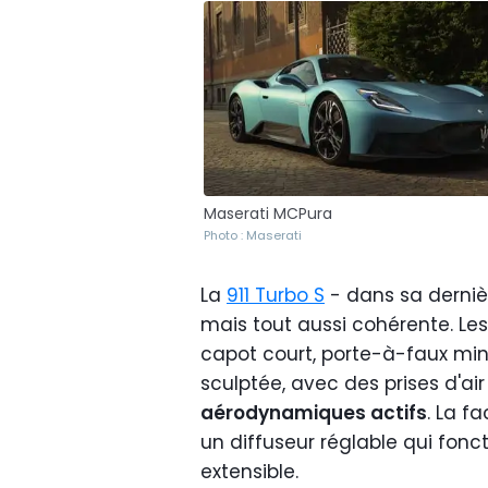
Maserati MCPura
Photo : Maserati
La
911 Turbo S
- dans sa derniè
mais tout aussi cohérente. Les
capot court, porte-à-faux min
sculptée, avec des prises d'a
aérodynamiques actifs
. La f
un diffuseur réglable qui fonc
extensible.