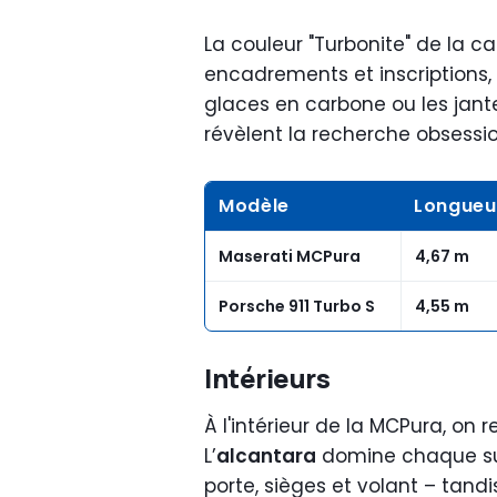
La couleur "Turbonite" de la c
encadrements et inscriptions,
glaces en carbone ou les jan
révèlent la recherche obsessio
Modèle
Longueu
Maserati MCPura
4,67 m
Porsche 911 Turbo S
4,55 m
Intérieurs
À l'intérieur de la MCPura, on 
L’
alcantara
domine chaque su
porte, sièges et volant – tand