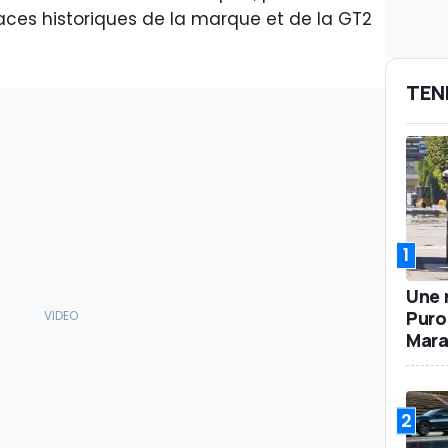
laces historiques de la marque et de la GT2
TEN
1
Une 
Puro
Mara
2