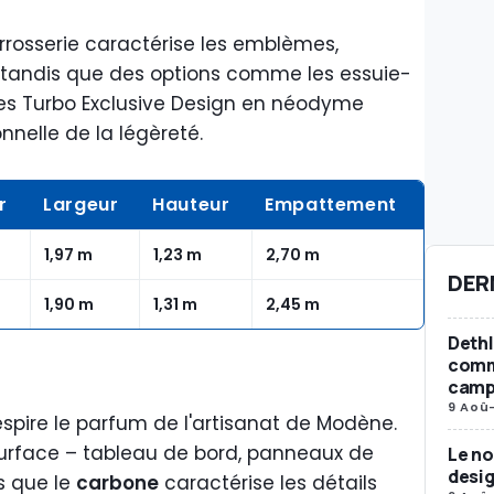
arrosserie caractérise les emblèmes,
 tandis que des options comme les essuie-
tes Turbo Exclusive Design en néodyme
nnelle de la légèreté.
r
Largeur
Hauteur
Empattement
1,97 m
1,23 m
2,70 m
DER
1,90 m
1,31 m
2,45 m
Dethl
comm
camp
9 Aoû
respire le parfum de l'artisanat de Modène.
rface – tableau de bord, panneaux de
Le n
desig
is que le
carbone
caractérise les détails