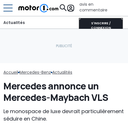
avis en
commentaire
Actualités
S'INSCRIRE /
CONNEXION
Aston Martin contrainte
Mercedes adm
La nouvelle Mercedes CLA
de vendre la majeure
allée « trop loi
AMG a déjà établi un
partie de son nom pour
supprimant le
record
survivre
mais les écra
Accueil
Mercedes-Benz
Actualités
Mercedes annonce un
Mercedes-Maybach VLS
Le monospace de luxe devrait particulièrement
séduire en Chine.