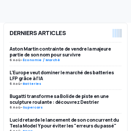
DERNIERS ARTICLES
Aston Martin contrainte de vendre la majeure
partie de son nom pour survivre
6 Aoû
-
Économie / Marché
L'Europe veut dominer le marché des batteries
LFP grâce à l'IA
6 Aoû
-
Batteries
Bugatti transforme sa Bolide de piste en une
sculpture roulante : découvrez Destrier
6 Aoû
-
Supercars
Lucid retarde le lancement de son concurrent du
Tesla Model Y pour éviter les "erreurs du passé"
6 Aoû
-
News