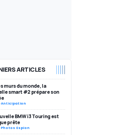
NIERS ARTICLES
es murs du monde, la
lle smart #2 prépare son
ée
-
Anticipation
uvelle BMW i3 Touring est
ue prête
-
Photos Espion