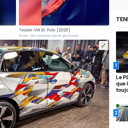
TEN
Teaser VW ID. Polo (2026)
Photo : VW | Andreas Mindt @LinkedIn
1
Le P
que l
touj
2