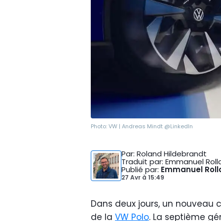
Photo:
VW | Andreas Mindt @LinkedIn
Par
: Roland Hildebrandt
Traduit par
: Emmanuel Roll
Publié par
:
Emmanuel Roll
27 Avr
à
15:49
Dans deux jours, un nouveau ch
de la
VW Polo
. La septième gé