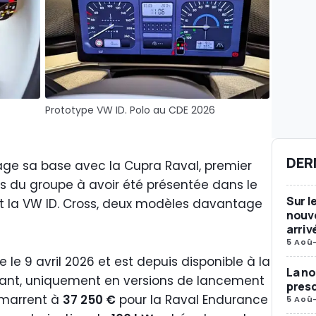
Prototype VW ID. Polo au CDE 2026
DER
tage sa base avec la Cupra Raval, premier
es du groupe à avoir été présentée dans le
Sur l
 et la VW ID. Cross, deux modèles davantage
nouve
arriv
5 Aoû
 le 9 avril 2026 et est depuis disponible à la
La no
ant, uniquement en versions de lancement
presq
démarrent à
37 250 €
pour la Raval Endurance
5 Aoû