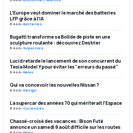
L'Europe veut dominer le marché des batteries
LFP grâce à l'IA
6 Aoû
-
Batteries
Bugatti transforme sa Bolide de piste en une
sculpture roulante : découvrez Destrier
6 Aoû
-
Supercars
Lucid retarde le lancement de son concurrent du
Tesla Model Y pour éviter les "erreurs du passé"
6 Aoû
-
News
Qui va concevoir les nouvelles Nissan ?
6 Aoû
-
Design
La supercar des années 70 qui mériterait l’Espace
6 Aoû
-
Curiosités
Chassé-croisé des vacances : Bison Futé
annonce un samedi 8 août difficile sur les routes
6 Aoû
-
News