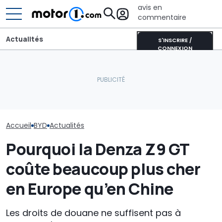
avis en
commentaire
Actualités
S'INSCRIRE /
CONNEXION
Aston Martin contrainte
BYD Dolphin G, l'intérieur
de vendre la majeure
Geely dépasse 
du nouveau crossover
partie de son nom pour
classement m
hybride
survivre
change
Accueil
BYD
Actualités
Pourquoi la Denza Z9 GT
coûte beaucoup plus cher
en Europe qu’en Chine
Les droits de douane ne suffisent pas à