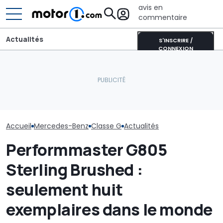
avis en
commentaire
Actualités
S'INSCRIRE /
CONNEXION
Le PDG de Mercedes sur
La dernière création
la Chine : « Je ne pense
unique de Porsche est un
La nouvelle M
pas que l’intensité
véritable hommage à
AMG a déjà éta
concurrentielle
l’Australie
record
disparaisse »
Accueil
Mercedes-Benz
Classe G
Actualités
Performmaster G805
Sterling Brushed :
seulement huit
exemplaires dans le monde