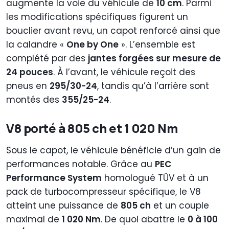
augmente la voie du véhicule de
10 cm
. Parmi
les modifications spécifiques figurent un
bouclier avant revu, un capot renforcé ainsi que
la calandre «
One by One
». L’ensemble est
complété par des
jantes forgées sur mesure de
24 pouces
. À l’avant, le véhicule reçoit des
pneus en
295/30-24
, tandis qu’à l’arrière sont
montés des
355/25-24
.
V8 porté à 805 ch et 1 020 Nm
Sous le capot, le véhicule bénéficie d’un gain de
performances notable. Grâce au
PEC
Performance System
homologué TÜV et à un
pack de turbocompresseur spécifique, le V8
atteint une puissance de
805 ch
et un couple
maximal de
1 020 Nm
. De quoi abattre le
0 à 100