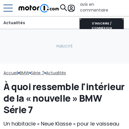
avis en
commentaire
Actualités
S'INSCRIRE /
CONNEXION
La nouvelle BMW i3
Les prochaines Peugeot
BMW va inonde
Touring est presque
GTi pourraient être
marché de nou
prête
hybrides
voitures jusqu
Accueil
BMW
Série 7
Actualités
À quoi ressemble l'intérieur
de la « nouvelle » BMW
Série 7
Un habitacle « Neue Klasse » pour le vaisseau