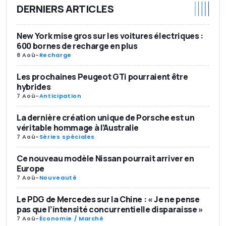
DERNIERS ARTICLES
New York mise gros sur les voitures électriques :
600 bornes de recharge en plus
8 Aoû
-
Recharge
Les prochaines Peugeot GTi pourraient être
hybrides
7 Aoû
-
Anticipation
La dernière création unique de Porsche est un
véritable hommage à l’Australie
7 Aoû
-
Séries spéciales
Ce nouveau modèle Nissan pourrait arriver en
Europe
7 Aoû
-
Nouveauté
Le PDG de Mercedes sur la Chine : « Je ne pense
pas que l’intensité concurrentielle disparaisse »
7 Aoû
-
Économie / Marché