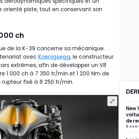
es aérodynamiques spécifiques et un
orienté piste, tout en conservant son
 000 ch
ue de la K-39 concerne sa mécanique.
rtenariat avec
Koenigsegg
, le constructeur
cars extrêmes, afin de développer un V8
re 1 000 ch à 7 350 tr/min et 1 200 Nm de
rupteur fixé à 8 250 tr/min.
DER
New Y
voitu
de re
8 Aoû