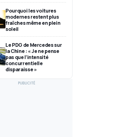
Pourquoi les voitures
modernes restent plus
fraîches même en plein
soleil
Le PDG de Mercedes sur
la Chine : « Je ne pense
pas que l’intensité
concurrentielle
disparaisse »