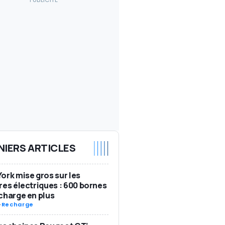
NIERS ARTICLES
ork mise gros sur les
res électriques : 600 bornes
charge en plus
-
Recharge