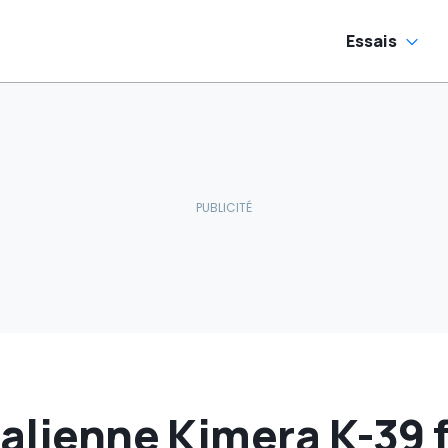
Essais
talienne Kimera K-39 f