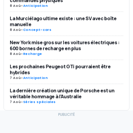
commandes physiques
8 Aoû
-
Anticipation
La Murciélago ultime existe : une SV avec boîte
manuelle
8 Aoû
-
Concept-cars
New York mise gros sur les voitures électriques :
600 bornes de recharge en plus
8 Aoû
-
Recharge
Les prochaines Peugeot GTi pourraient être
hybrides
7 Aoû
-
Anticipation
La dernière création unique de Porsche est un
véritable hommage à l’Australie
7 Aoû
-
Séries spéciales