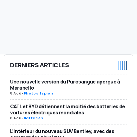
DERNIERS ARTICLES
Une nouvelle version du Purosangue aperçue à
Maranello
8 Aoû
-
Photos Espion
CATL et BYD détiennent la moitié des batteries de
voitures électriques mondiales
8 Aoû
-
Batteries
L’intérieur du nouveau SUV Bentley, avec des