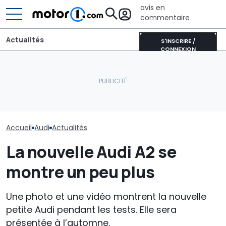
avis en
commentaire
Actualités
S'INSCRIRE /
CONNEXION
Une nouvelle vidéo
espion de l'Audi RS6
Une nouvelle version du
Audi n'en a pas
suscite le débat autour
Purosangue aperçue à
les SUV coupés 
du moteur V6
Maranello
nouveau Q8 ar
Accueil
Audi
Actualités
La nouvelle Audi A2 se
montre un peu plus
Une photo et une vidéo montrent la nouvelle
petite Audi pendant les tests. Elle sera
présentée à l’automne.