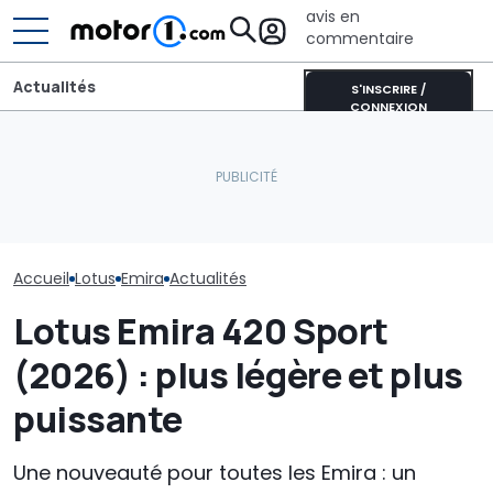
avis en
commentaire
Actualités
S'INSCRIRE /
CONNEXION
Lotus explique pourquoi
Robots livreurs : la France
son SUV électrique n'a
ouvre la route à une
pas été commercialisé
nouvelle génération de
Lotus Emeya 9
aux États-Unis
véhicules autonomes
record à Sepa
Accueil
Lotus
Emira
Actualités
Lotus Emira 420 Sport
(2026) : plus légère et plus
puissante
Une nouveauté pour toutes les Emira : un