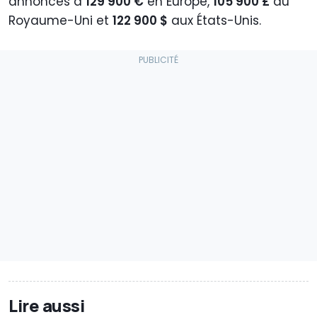
annoncés à
129 900 €
en Europe,
105 900 £
au
Royaume-Uni et
122 900 $
aux États-Unis.
Lire aussi