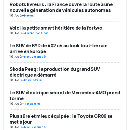
Robots livreurs : la France ouvre la route à une
nouvelle génération de véhicules autonomes
10 Aoû
-
News
Voici la petite smart héritière de la fortwo
10 Aoû
-
Anticipation
Le SUV de BYD de 402 ch au look tout-terrain
arrive en Europe
10 Aoû
-
Nouveauté
Skoda Peaq : la production du grand SUV
électrique a démarré
10 Aoû
-
Industrie
Le SUV électrique secret de Mercedes-AMG prend
forme
10 Aoû
-
Teasers
Plus sûre et mieux équipée : la Toyota GR86 se
met à jour
10 Aoû
-
Nouveauté