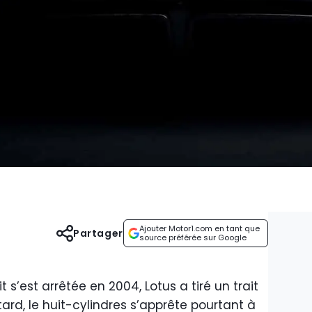
Ajouter Motor1.com en tant que
Partager
source préférée sur Google
t s’est arrêtée en 2004, Lotus a tiré un trait
tard, le huit-cylindres s’apprête pourtant à