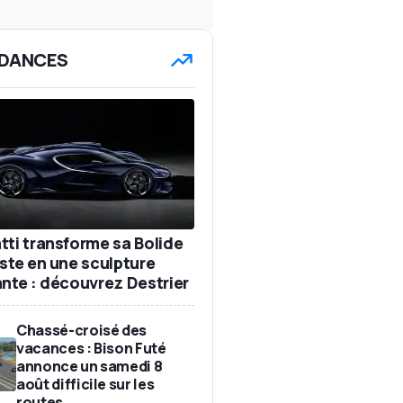
DANCES
tti transforme sa Bolide
iste en une sculpture
ante : découvrez Destrier
Chassé-croisé des
vacances : Bison Futé
annonce un samedi 8
août difficile sur les
routes