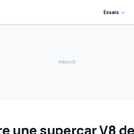
Essais
e une supercar V8 de