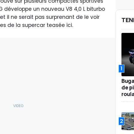
retrouve sur plusieurs compactes sportives
G développe un nouveau V8 4,0 L biturbo
 et il ne serait pas surprenant de le voir
TEN
es de la supercar teasée ici.
1
Buga
de p
roul
2