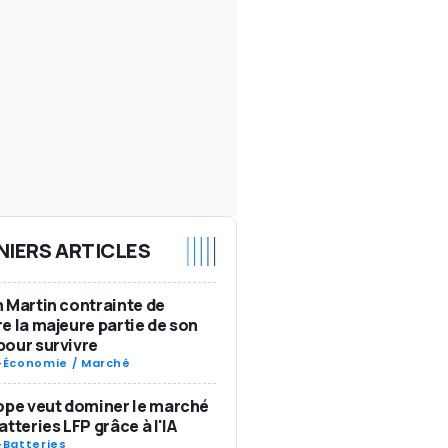
NIERS ARTICLES
 Martin contrainte de
e la majeure partie de son
our survivre
-
Économie / Marché
ope veut dominer le marché
atteries LFP grâce à l'IA
-
Batteries