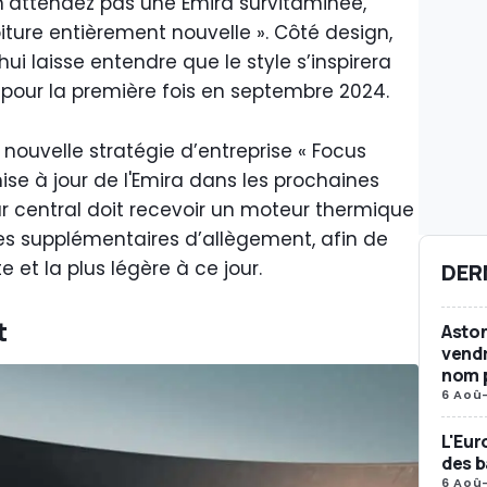
, n’attendez pas une Emira survitaminée,
iture entièrement nouvelle ». Côté design,
hui laisse entendre que le style s’inspirera
 pour la première fois en septembre 2024.
a nouvelle stratégie d’entreprise « Focus
ise à jour de l'Emira dans les prochaines
r central doit recevoir un moteur thermique
es supplémentaires d’allègement, afin de
e et la plus légère à ce jour.
DER
t
Aston
vendr
nom p
6 Aoû
L'Eur
des b
6 Aoû