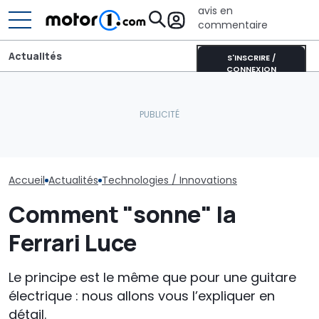
avis en
commentaire
Actualités
S'INSCRIRE /
CONNEXION
Le secteur én
Près de 2 000 km avec un
Les prochaines Peugeot
évolue et la n
plein : le record du
GTi pourraient être
des voitures é
Qashqai e-POWER
hybrides
commence
Accueil
Actualités
Technologies / Innovations
Comment "sonne" la
Ferrari Luce
Le principe est le même que pour une guitare
électrique : nous allons vous l’expliquer en
détail.