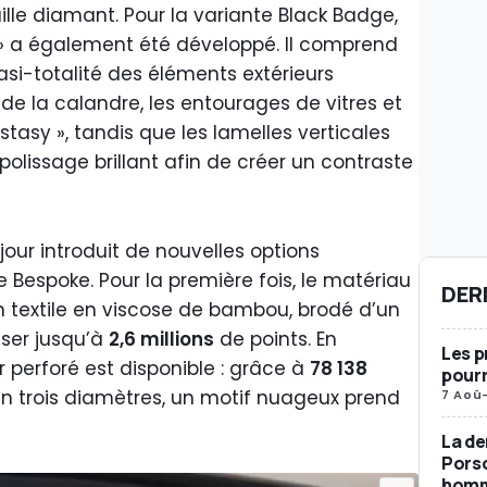
lle diamant. Pour la variante Black Badge,
k » a également été développé. Il comprend
uasi-totalité des éléments extérieurs
e la calandre, les entourages de vitres et
Ecstasy », tandis que les lamelles verticales
olissage brillant afin de créer un contraste
jour introduit de nouvelles options
Bespoke. Pour la première fois, le matériau
DER
 un textile en viscose de bambou, brodé d’un
ser jusqu’à
2,6 millions
de points. En
Les p
 perforé est disponible : grâce à
78 138
pourr
en trois diamètres, un motif nuageux prend
7 Aoû
La de
Porsc
homma