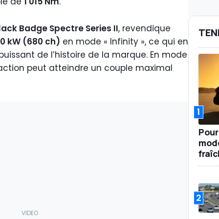
ple de
1 015 Nm
.
lack Badge Spectre Series II
, revendique
TEN
0 kW (680 ch)
en mode « Infinity », ce qui en
 puissant de l’histoire de la marque. En mode
traction peut atteindre un couple maximal
1
Pour
mode
fraî
2