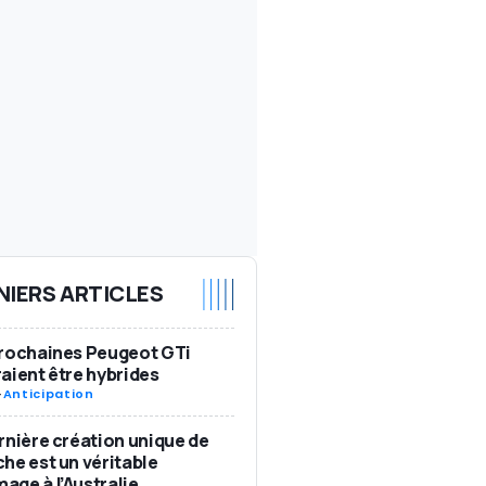
NIERS ARTICLES
rochaines Peugeot GTi
aient être hybrides
-
Anticipation
rnière création unique de
he est un véritable
ge à l’Australie