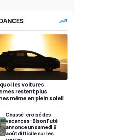
DANCES
quoi les voitures
rnes restent plus
ches même en plein soleil
Chassé-croisé des
vacances : Bison Futé
annonce un samedi 8
août difficile sur les
routes