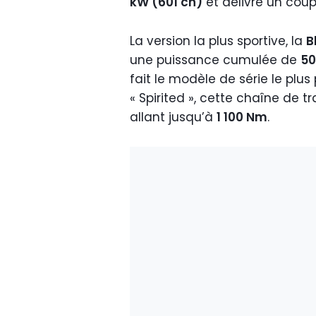
kW (601 ch)
et délivre un cou
La version la plus sportive, la
B
une puissance cumulée de
50
fait le modèle de série le plus
« Spirited », cette chaîne de 
allant jusqu’à
1 100 Nm
.