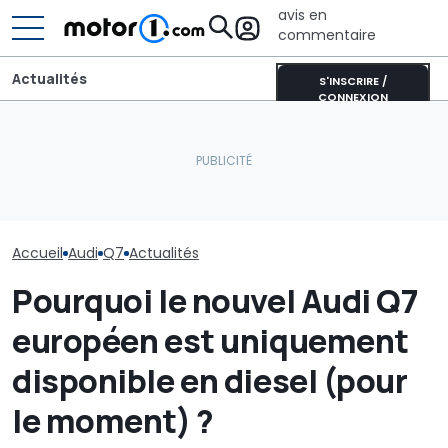
avis en
commentaire
Actualités
S'INSCRIRE /
CONNEXION
Une nouvelle vidéo
espion de l'Audi RS6
Une Alfa Romeo Junior
Audi n'en a pas
suscite le débat autour
spéciale... mais pas pour
les SUV coupés 
du moteur V6
l'Europe
nouveau Q8 ar
Accueil
Audi
Q7
Actualités
Pourquoi le nouvel Audi Q7
européen est uniquement
disponible en diesel (pour
le moment) ?