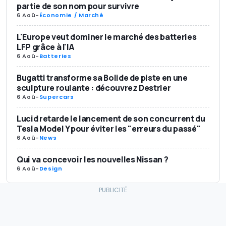
partie de son nom pour survivre
6 Aoû
-
Économie / Marché
L'Europe veut dominer le marché des batteries
LFP grâce à l'IA
6 Aoû
-
Batteries
Bugatti transforme sa Bolide de piste en une
sculpture roulante : découvrez Destrier
6 Aoû
-
Supercars
Lucid retarde le lancement de son concurrent du
Tesla Model Y pour éviter les "erreurs du passé"
6 Aoû
-
News
Qui va concevoir les nouvelles Nissan ?
6 Aoû
-
Design