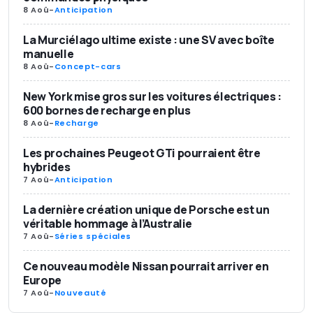
8 Aoû
-
Anticipation
La Murciélago ultime existe : une SV avec boîte
manuelle
8 Aoû
-
Concept-cars
New York mise gros sur les voitures électriques :
600 bornes de recharge en plus
8 Aoû
-
Recharge
Les prochaines Peugeot GTi pourraient être
hybrides
7 Aoû
-
Anticipation
La dernière création unique de Porsche est un
véritable hommage à l’Australie
7 Aoû
-
Séries spéciales
Ce nouveau modèle Nissan pourrait arriver en
Europe
7 Aoû
-
Nouveauté