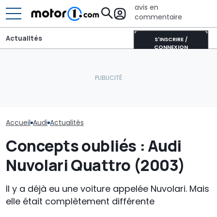
avis en
commentaire
Actualités
S'INSCRIRE /
CONNEXION
Une nouvelle vidéo
CATL et BYD détiennent la
espion de l'Audi RS6
moitié des batteries de
Audi n'en a pas
suscite le débat autour
voitures électriques
les SUV coupés 
du moteur V6
mondiales
nouveau Q8 ar
Accueil
Audi
Actualités
Concepts oubliés : Audi
Nuvolari Quattro (2003)
Il y a déjà eu une voiture appelée Nuvolari. Mais
elle était complètement différente