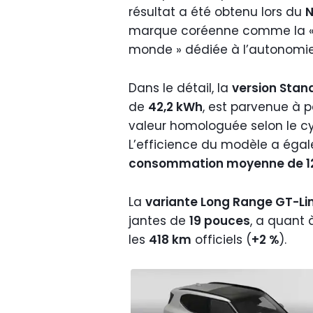
résultat a été obtenu lors du
N
marque coréenne comme la « 
monde » dédiée à l’autonomie 
Dans le détail, la
version Sta
de
42,2 kWh
, est parvenue à p
valeur homologuée selon le c
L’efficience du modèle a égal
consommation moyenne de 12
La
variante Long Range GT-Li
jantes de
19 pouces
, a quant 
les
418 km
officiels (
+2 %
).