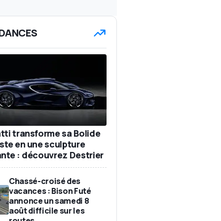
DANCES
tti transforme sa Bolide
iste en une sculpture
ante : découvrez Destrier
Chassé-croisé des
vacances : Bison Futé
annonce un samedi 8
août difficile sur les
routes