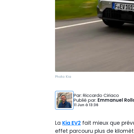
Photo:
Kia
Par
: Riccardo Ciriaco
Publié par
:
Emmanuel Roll
11 Jun
à
13:36
La
Kia EV2
fait mieux que prév
effet parcouru plus de kilomè