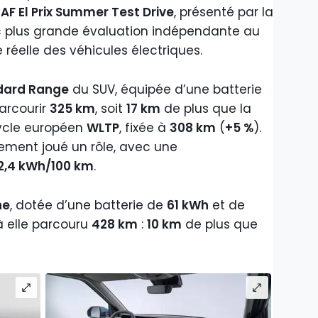
AF El Prix Summer Test Drive
, présenté par la
plus grande évaluation indépendante au
réelle des véhicules électriques.
ndard Range
du SUV, équipée d’une batterie
arcourir
325 km
, soit
17 km
de plus que la
ycle européen
WLTP
, fixée à
308 km
(
+5 %
).
ement joué un rôle, avec une
,4 kWh/100 km
.
ne
, dotée d’une batterie de
61 kWh
et de
à elle parcouru
428 km
:
10 km
de plus que