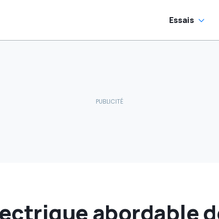
routes
Essais
lectrique abordable d