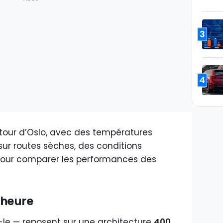
3
4
utour d’Oslo, avec des températures
sur routes sèches, des conditions
our comparer les performances des
-heure
-le — reposent sur une architecture
400