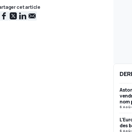
rtager cet article
DER
Aston
vendr
nom p
6 Aoû
L'Eur
des b
6 Aoû