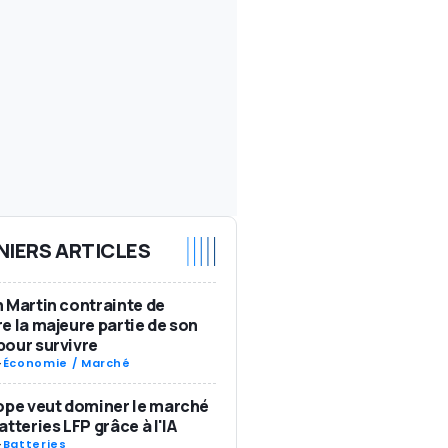
NIERS ARTICLES
 Martin contrainte de
e la majeure partie de son
our survivre
-
Économie / Marché
ope veut dominer le marché
atteries LFP grâce à l'IA
-
Batteries