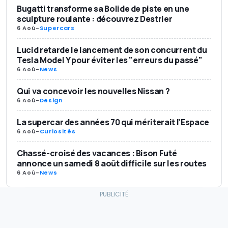
Bugatti transforme sa Bolide de piste en une
sculpture roulante : découvrez Destrier
6 Aoû
-
Supercars
Lucid retarde le lancement de son concurrent du
Tesla Model Y pour éviter les "erreurs du passé"
6 Aoû
-
News
Qui va concevoir les nouvelles Nissan ?
6 Aoû
-
Design
La supercar des années 70 qui mériterait l’Espace
6 Aoû
-
Curiosités
Chassé-croisé des vacances : Bison Futé
annonce un samedi 8 août difficile sur les routes
6 Aoû
-
News