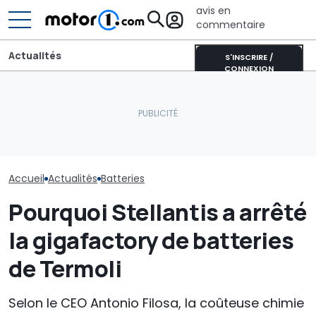
avis en
commentaire
Actualités
S'INSCRIRE /
CONNEXION
Aston Martin contrainte
L'Europe veut dominer le
de vendre la majeure
La Pologne co
marché des batteries LFP
partie de son nom pour
méga-batteri
grâce à l'IA
survivre
MWh
Accueil
Actualités
Batteries
Pourquoi Stellantis a arrêté
la gigafactory de batteries
de Termoli
Selon le CEO Antonio Filosa, la coûteuse chimie