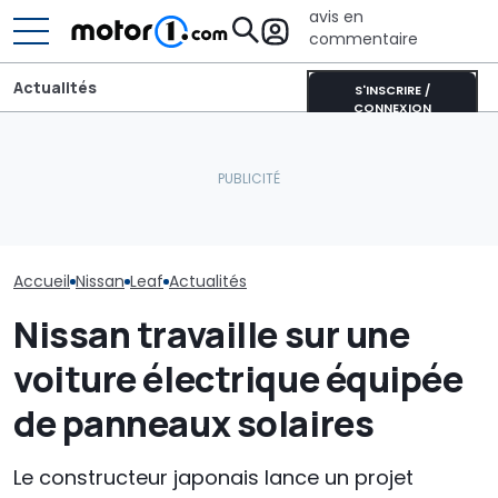
avis en
commentaire
Actualités
S'INSCRIRE /
CONNEXION
CATL et BYD détiennent la
Ce nouveau modèle
moitié des batteries de
Nissan pourrait arriver en
voitures électriques
Qui va concevo
Europe
mondiales
nouvelles Niss
Accueil
Nissan
Leaf
Actualités
Nissan travaille sur une
voiture électrique équipée
de panneaux solaires
Le constructeur japonais lance un projet