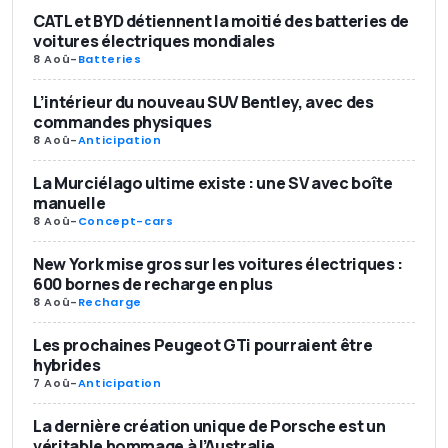
CATL et BYD détiennent la moitié des batteries de
voitures électriques mondiales
8 Aoû
-
Batteries
L’intérieur du nouveau SUV Bentley, avec des
commandes physiques
8 Aoû
-
Anticipation
La Murciélago ultime existe : une SV avec boîte
manuelle
8 Aoû
-
Concept-cars
New York mise gros sur les voitures électriques :
600 bornes de recharge en plus
8 Aoû
-
Recharge
Les prochaines Peugeot GTi pourraient être
hybrides
7 Aoû
-
Anticipation
La dernière création unique de Porsche est un
véritable hommage à l’Australie