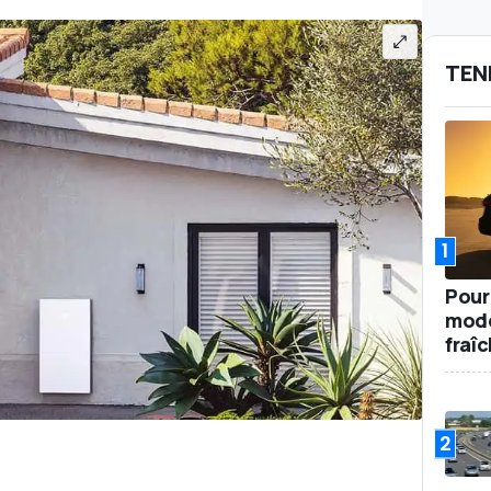
TEN
1
Pour
mode
fraî
2