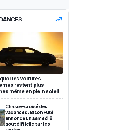
DANCES
quoi les voitures
rnes restent plus
ches même en plein soleil
Chassé-croisé des
vacances : Bison Futé
annonce un samedi 8
août difficile sur les
routes