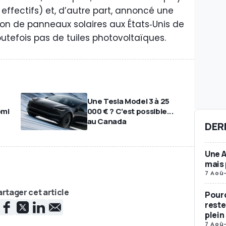
 effectifs) et, d’autre part, annoncé une
on de panneaux solaires aux États‑Unis de
toutefois pas de tuiles photovoltaïques.
Une Tesla Model 3 à 25
omi
000 € ? C’est possible...
au Canada
DER
Une A
mais 
7 Aoû
rtager cet article
Pourq
reste
plein 
7 Aoû