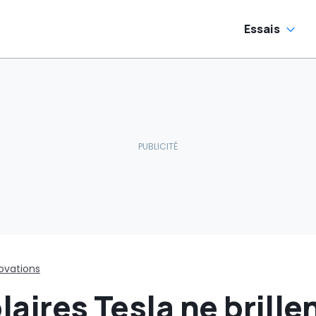
électriques
commence
Essais
ovations
laires Tesla ne brille