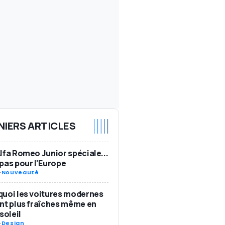
NIERS ARTICLES
lfa Romeo Junior spéciale...
pas pour l'Europe
-
Nouveauté
uoi les voitures modernes
nt plus fraîches même en
soleil
-
Design