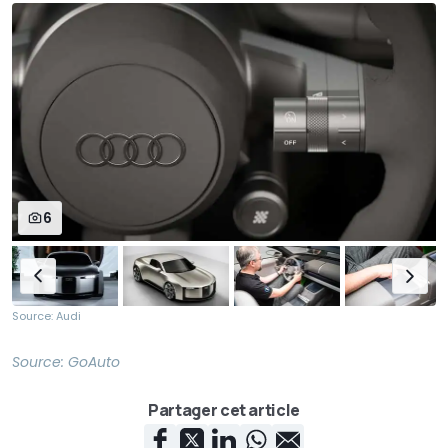
6
Source: Audi
Source:
GoAuto
Partager cet article