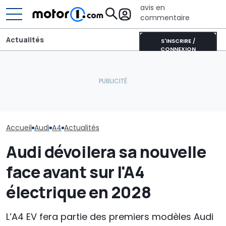
avis en
commentaire
Actualités
S'INSCRIRE /
CONNEXION
Une nouvelle vidéo
espion de l'Audi RS6
Les prochaines Peugeot
Audi n'en a pas
suscite le débat autour
GTi pourraient être
les SUV coupés 
du moteur V6
hybrides
nouveau Q8 ar
Accueil
Audi
A4
Actualités
Audi dévoilera sa nouvelle
face avant sur l'A4
électrique en 2028
L’A4 EV fera partie des premiers modèles Audi