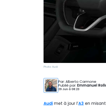
Photo:
Audi
Par
: Alberto Carmone
Publié par
:
Emmanuel Roll
29 Jun
à
08:23
Audi
met à jour l’
A3
en misant 