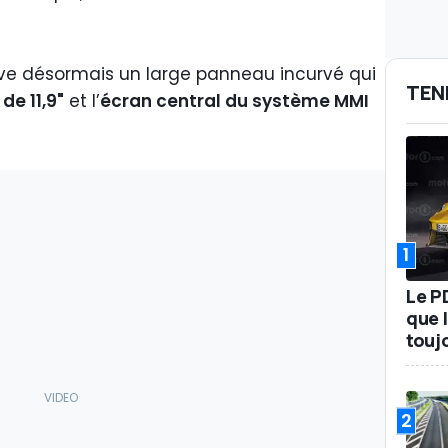
uve désormais un large panneau incurvé qui
TEN
de 11,9"
et l’
écran central du système MMI
1
Le P
que l
touj
2