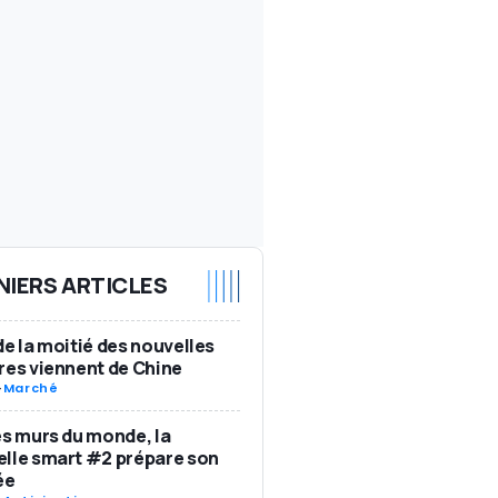
NIERS ARTICLES
de la moitié des nouvelles
res viennent de Chine
-
Marché
es murs du monde, la
lle smart #2 prépare son
ée