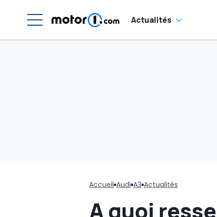
Actualités
Accueil
Audi
A3
Actualités
A quoi resse