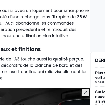
le aussi, avec un logement pour smartphone
doté d’une recharge sans fil rapide de
25 W
.
evu : Audi abandonne les commandes
nération précédente et réintroduit des
our une utilisation plus intuitive.
aux et finitions
le de l’A3 touche aussi la
qualité
perçue.
DER
s décoratifs de la planche de bord et des
un insert continu qui relie visuellement les
Plus 
voitu
e.
6 Aoû
Sur l
nouve
arriv