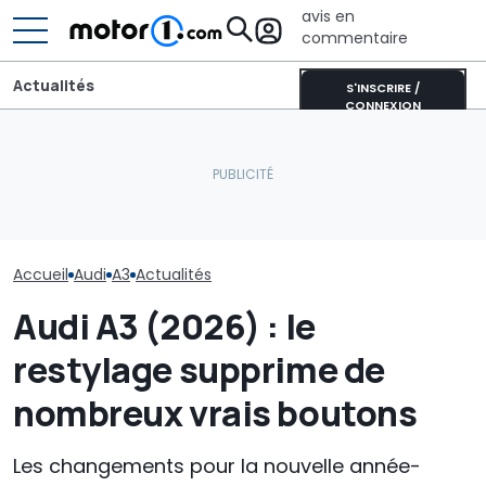
avis en
commentaire
Actualités
S'INSCRIRE /
CONNEXION
Le Super Bee est de
Une nouvelle 
Audi A3 (1996-2003) : la
retour : la nouvelle Dodge
espion de l'Au
Golf à quatre portes plus
Charger développe 600
suscite le déb
chic fête ses 30 ans
chevaux
du moteur V6
Accueil
Audi
A3
Actualités
Audi A3 (2026) : le
restylage supprime de
nombreux vrais boutons
Les changements pour la nouvelle année-