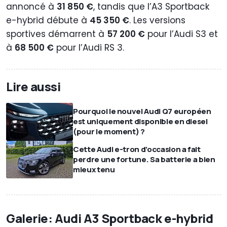
annoncé à
31 850 €
, tandis que l’A3 Sportback
e-hybrid débute à
45 350 €
. Les versions
sportives démarrent à
57 200 €
pour l’Audi S3 et
à
68 500 €
pour l’Audi RS 3.
Lire aussi
Pourquoi le nouvel Audi Q7 européen
est uniquement disponible en diesel
(pour le moment) ?
Cette Audi e-tron d’occasion a fait
perdre une fortune. Sa batterie a bien
mieux tenu
Galerie: Audi A3 Sportback e-hybrid