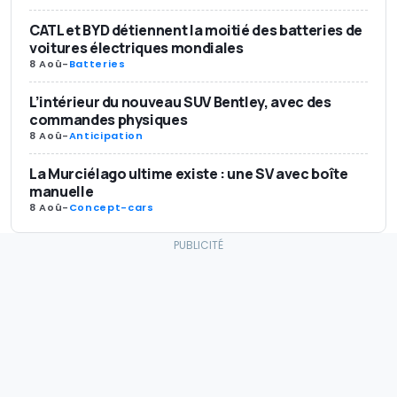
CATL et BYD détiennent la moitié des batteries de
voitures électriques mondiales
8 Aoû
-
Batteries
L’intérieur du nouveau SUV Bentley, avec des
commandes physiques
8 Aoû
-
Anticipation
La Murciélago ultime existe : une SV avec boîte
manuelle
8 Aoû
-
Concept-cars