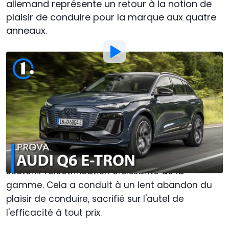
allemand représente un retour à la notion de
plaisir de conduire pour la marque aux quatre
anneaux.
Par
: Pietro Cardone
Traduit par
:
Colyne Papin
3 Jul 2024
à
17:50
Ajouter Motor1.com en tant que
source préférée sur Google
Ces dernières années, Audi s'est concentré sur
le développement de solutions durables pour
soutenir l'électrification croissante de la
gamme. Cela a conduit à un lent abandon du
plaisir de conduire, sacrifié sur l'autel de
l'efficacité à tout prix.