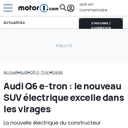
avis en
commentaire
Actualités
S'INSCRIRE /
CONNEXION
Une nouvelle vidéo
Bugatti transforme sa
espion de l'Audi RS6
Bolide de piste en une
Audi n'en a pas
suscite le débat autour
sculpture roulante :
les SUV coupés 
du moteur V6
découvrez Destrier
nouveau Q8 ar
Accueil
Audi
Q6 E-Tron
Essais
Audi Q6 e-tron : le nouveau
SUV électrique excelle dans
les virages
La nouvelle électrique du constructeur