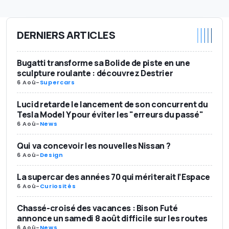
DERNIERS ARTICLES
Bugatti transforme sa Bolide de piste en une
sculpture roulante : découvrez Destrier
6 Aoû
-
Supercars
Lucid retarde le lancement de son concurrent du
Tesla Model Y pour éviter les "erreurs du passé"
6 Aoû
-
News
Qui va concevoir les nouvelles Nissan ?
6 Aoû
-
Design
La supercar des années 70 qui mériterait l’Espace
6 Aoû
-
Curiosités
Chassé-croisé des vacances : Bison Futé
annonce un samedi 8 août difficile sur les routes
6 Aoû
-
News