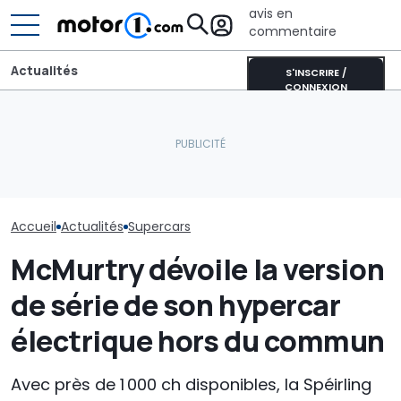
avis en
commentaire
Actualités
S'INSCRIRE /
CONNEXION
Bugatti transforme sa
Bolide de piste en une
Les prochaines Peugeot
sculpture roulante :
GTi pourraient être
Hennessey fait
découvrez Destrier
hybrides
supercar anal
Accueil
Actualités
Supercars
McMurtry dévoile la version
de série de son hypercar
électrique hors du commun
Avec près de 1 000 ch disponibles, la Spéirling